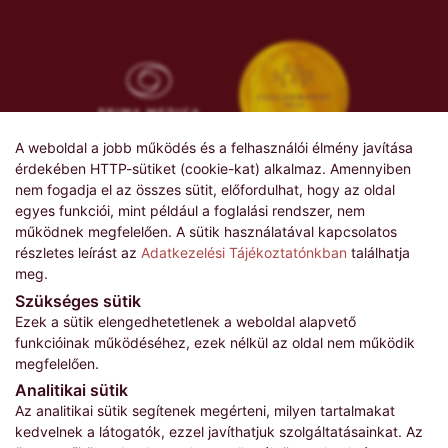
A weboldal a jobb működés és a felhasználói élmény javítása
érdekében HTTP-sütiket (cookie-kat) alkalmaz. Amennyiben
nem fogadja el az összes sütit, előfordulhat, hogy az oldal
egyes funkciói, mint például a foglalási rendszer, nem
működnek megfelelően. A sütik használatával kapcsolatos
részletes leírást az
Adatkezelési Tájékoztatónkban
találhatja
meg.
Adatkezelési tájékoztató
Szükséges sütik
ÁSZF
Ezek a sütik elengedhetetlenek a weboldal alapvető
funkcióinak működéséhez, ezek nélkül az oldal nem működik
Impresszum
megfelelően.
Adatvédelmi nyilatkozat
Analitikai sütik
Az analitikai sütik segítenek megérteni, milyen tartalmakat
kedvelnek a látogatók, ezzel javíthatjuk szolgáltatásainkat. Az
Az oldalon feltüntetett árak az ÁFÁ-t tartalmazzák!