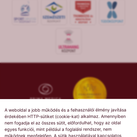
S
POR
T
O
R
V
OS
I
KÖ
ZPON
T
A weboldal a jobb működés és a felhasználói élmény javítása
érdekében HTTP-sütiket (cookie-kat) alkalmaz. Amennyiben
nem fogadja el az összes sütit, előfordulhat, hogy az oldal
egyes funkciói, mint például a foglalási rendszer, nem
működnek megfelelően. A sütik használatával kapcsolatos