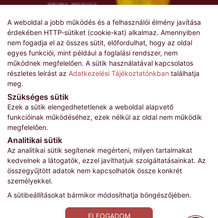
A weboldal a jobb működés és a felhasználói élmény javítása
érdekében HTTP-sütiket (cookie-kat) alkalmaz. Amennyiben
nem fogadja el az összes sütit, előfordulhat, hogy az oldal
egyes funkciói, mint például a foglalási rendszer, nem
működnek megfelelően. A sütik használatával kapcsolatos
részletes leírást az
Adatkezelési Tájékoztatónkban
találhatja
meg.
Adatkezelési tájékoztató
Szükséges sütik
ÁSZF
Ezek a sütik elengedhetetlenek a weboldal alapvető
funkcióinak működéséhez, ezek nélkül az oldal nem működik
Impresszum
megfelelően.
Adatvédelmi nyilatkozat
Analitikai sütik
Az analitikai sütik segítenek megérteni, milyen tartalmakat
kedvelnek a látogatók, ezzel javíthatjuk szolgáltatásainkat. Az
Az oldalon feltüntetett árak az ÁFÁ-t tartalmazzák!
összegyűjtött adatok nem kapcsolhatók össze konkrét
A képek a
Shutterstock.com
és a
Canva.com
licence alapján
kerültek felhasználásra.
személyekkel.
Copyright 2026 ©
Prima Medica Egészségközpontok
. Minden
A sütibeállításokat bármikor módosíthatja böngészőjében.
jog fenntartva
Designed by
www.across.hu
, Programed by
Appon
&
György
ELFOGADOM
Nándor