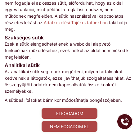
nem fogadja el az összes sütit, előfordulhat, hogy az oldal
S
POR
T
O
R
V
OS
I
egyes funkciói, mint például a foglalási rendszer, nem
KÖ
ZPON
T
működnek megfelelően. A sütik használatával kapcsolatos
részletes leírást az
Adatkezelési Tájékoztatónkban
találhatja
meg.
Szükséges sütik
Ezek a sütik elengedhetetlenek a weboldal alapvető
funkcióinak működéséhez, ezek nélkül az oldal nem működik
megfelelően.
Analitikai sütik
Az analitikai sütik segítenek megérteni, milyen tartalmakat
kedvelnek a látogatók, ezzel javíthatjuk szolgáltatásainkat. Az
összegyűjtött adatok nem kapcsolhatók össze konkrét
személyekkel.
A sütibeállításokat bármikor módosíthatja böngészőjében.
ELFOGADOM
NEM FOGADOM EL
Adatkezelési tájékoztató