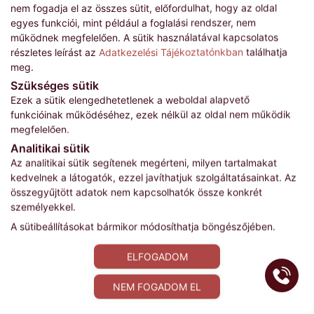
nem fogadja el az összes sütit, előfordulhat, hogy az oldal
egyes funkciói, mint például a foglalási rendszer, nem
működnek megfelelően. A sütik használatával kapcsolatos
részletes leírást az
Adatkezelési Tájékoztatónkban
találhatja
meg.
Adatkezelési tájékoztató
Szükséges sütik
ÁSZF
Ezek a sütik elengedhetetlenek a weboldal alapvető
funkcióinak működéséhez, ezek nélkül az oldal nem működik
Impresszum
megfelelően.
Adatvédelmi nyilatkozat
Analitikai sütik
Az analitikai sütik segítenek megérteni, milyen tartalmakat
kedvelnek a látogatók, ezzel javíthatjuk szolgáltatásainkat. Az
Az oldalon feltüntetett árak az ÁFÁ-t tartalmazzák!
összegyűjtött adatok nem kapcsolhatók össze konkrét
A képek a
Shutterstock.com
és a
Canva.com
licence alapján
kerültek felhasználásra.
személyekkel.
Copyright 2026 ©
Prima Medica Egészségközpontok
. Minden
A sütibeállításokat bármikor módosíthatja böngészőjében.
jog fenntartva
Designed by
www.across.hu
, Programed by
Appon
&
György
ELFOGADOM
Nándor
NEM FOGADOM EL