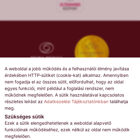
A weboldal a jobb működés és a felhasználói élmény javítása
érdekében HTTP-sütiket (cookie-kat) alkalmaz. Amennyiben
nem fogadja el az összes sütit, előfordulhat, hogy az oldal
egyes funkciói, mint például a foglalási rendszer, nem
működnek megfelelően. A sütik használatával kapcsolatos
részletes leírást az
Adatkezelési Tájékoztatónkban
találhatja
meg.
Adatkezelési tájékoztató
Szükséges sütik
ÁSZF
Ezek a sütik elengedhetetlenek a weboldal alapvető
funkcióinak működéséhez, ezek nélkül az oldal nem működik
Impresszum
megfelelően.