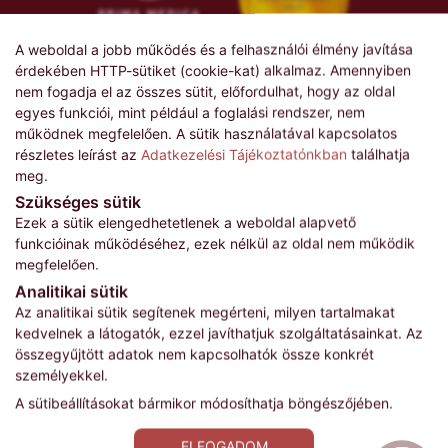
A weboldal a jobb működés és a felhasználói élmény javítása
érdekében HTTP-sütiket (cookie-kat) alkalmaz. Amennyiben
nem fogadja el az összes sütit, előfordulhat, hogy az oldal
egyes funkciói, mint például a foglalási rendszer, nem
működnek megfelelően. A sütik használatával kapcsolatos
részletes leírást az
Adatkezelési Tájékoztatónkban
találhatja
meg.
Adatkezelési tájékoztató
Szükséges sütik
ÁSZF
Ezek a sütik elengedhetetlenek a weboldal alapvető
funkcióinak működéséhez, ezek nélkül az oldal nem működik
Impresszum
megfelelően.
Adatvédelmi nyilatkozat
Analitikai sütik
Az analitikai sütik segítenek megérteni, milyen tartalmakat
kedvelnek a látogatók, ezzel javíthatjuk szolgáltatásainkat. Az
Az oldalon feltüntetett árak az ÁFÁ-t tartalmazzák!
összegyűjtött adatok nem kapcsolhatók össze konkrét
A képek a
Shutterstock.com
és a
Canva.com
licence alapján
személyekkel.
kerültek felhasználásra.
Copyright 2026 ©
Prima Medica Egészségközpontok
. Minden
A sütibeállításokat bármikor módosíthatja böngészőjében.
jog fenntartva
Designed by
www.across.hu
, Programed by
Appon
&
György
ELFOGADOM
Nándor