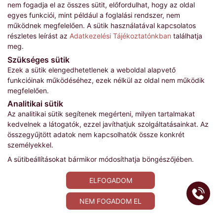
nem fogadja el az összes sütit, előfordulhat, hogy az oldal
Férfiak stressz inkontinenciája
egyes funkciói, mint például a foglalási rendszer, nem
Férfiak urológiai szűrése: Mikor és miért fontos?
működnek megfelelően. A sütik használatával kapcsolatos
részletes leírást az
Adatkezelési Tájékoztatónkban
találhatja
Fitymafék fáj merevedéskor? Forduljon orvoshoz!
meg.
Szükséges sütik
Korai magömlés
Ezek a sütik elengedhetetlenek a weboldal alapvető
funkcióinak működéséhez, ezek nélkül az oldal nem működik
Here problémák
megfelelően.
Analitikai sütik
Herefájdalom
Az analitikai sütik segítenek megérteni, milyen tartalmakat
kedvelnek a látogatók, ezzel javíthatjuk szolgáltatásainkat. Az
Herék önvizsgálata
összegyűjtött adatok nem kapcsolhatók össze konkrét
személyekkel.
Here visszértágulat
A sütibeállításokat bármikor módosíthatja böngészőjében.
Mellékhere gyulladás
ELFOGADOM
Mellékhere ciszta
NEM FOGADOM EL
Merevedési zavar