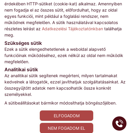
érdekében HTTP-sütiket (cookie-kat) alkalmaz. Amennyiben
nem fogadja el az összes sütit, előfordulhat, hogy az oldal
egyes funkciói, mint például a foglalási rendszer, nem
működnek megfelelően. A sütik használatával kapcsolatos
részletes leírást az
Adatkezelési Tájékoztatónkban
találhatja
meg.
Adatkezelési tájékoztató
Szükséges sütik
ÁSZF
Ezek a sütik elengedhetetlenek a weboldal alapvető
funkcióinak működéséhez, ezek nélkül az oldal nem működik
Impresszum
megfelelően.
Adatvédelmi nyilatkozat
Analitikai sütik
Az analitikai sütik segítenek megérteni, milyen tartalmakat
kedvelnek a látogatók, ezzel javíthatjuk szolgáltatásainkat. Az
Az oldalon feltüntetett árak az ÁFÁ-t tartalmazzák!
összegyűjtött adatok nem kapcsolhatók össze konkrét
A képek a
Shutterstock.com
és a
Canva.com
licence alapján
személyekkel.
kerültek felhasználásra.
Copyright 2026 ©
Prima Medica Egészségközpontok
. Minden
A sütibeállításokat bármikor módosíthatja böngészőjében.
jog fenntartva
Designed by
www.across.hu
, Programed by
Appon
&
György
ELFOGADOM
Nándor
NEM FOGADOM EL