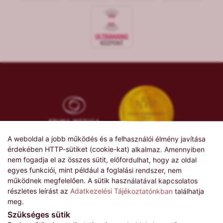
A weboldal a jobb működés és a felhasználói élmény javítása
érdekében HTTP-sütiket (cookie-kat) alkalmaz. Amennyiben
nem fogadja el az összes sütit, előfordulhat, hogy az oldal
egyes funkciói, mint például a foglalási rendszer, nem
működnek megfelelően. A sütik használatával kapcsolatos
részletes leírást az
Adatkezelési Tájékoztatónkban
találhatja
meg.
Adatkezelési tájékoztató
Szükséges sütik
ÁSZF