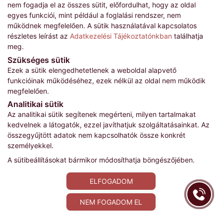
nem fogadja el az összes sütit, előfordulhat, hogy az oldal
egyes funkciói, mint például a foglalási rendszer, nem
működnek megfelelően. A sütik használatával kapcsolatos
SPECIALIZÁLT KÖZPONTOK
részletes leírást az
Adatkezelési Tájékoztatónkban
találhatja
meg.
Szükséges sütik
Ezek a sütik elengedhetetlenek a weboldal alapvető
funkcióinak működéséhez, ezek nélkül az oldal nem működik
megfelelően.
Analitikai sütik
Az analitikai sütik segítenek megérteni, milyen tartalmakat
kedvelnek a látogatók, ezzel javíthatjuk szolgáltatásainkat. Az
összegyűjtött adatok nem kapcsolhatók össze konkrét
személyekkel.
A sütibeállításokat bármikor módosíthatja böngészőjében.
ELFOGADOM
NEM FOGADOM EL