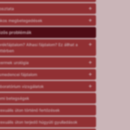
osztata
ákos megbetegedések
özös problémák
rékfájdalom? Alhasi fájdalom? Ez állhat a
ttérben
ermek urológia
smedencei fájdalom
boratórium vizsgálatok
mi betegségek
exuális úton történő fertőzések
exuális úton terjedő húgyúti gyulladások