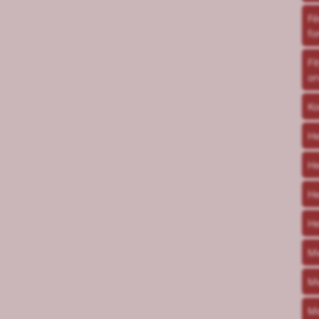
Fé
fo
Fi
or
Ko
He
He
He
He
Me
Me
Me