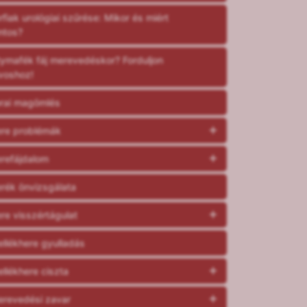
rfiak urológiai szűrése: Mikor és miért
ntos?
tymafék fáj merevedéskor? Forduljon
voshoz!
rai magömlés
re problémák
refájdalom
rék önvizsgálata
re visszértágulat
llékhere gyulladás
llékhere ciszta
revedési zavar