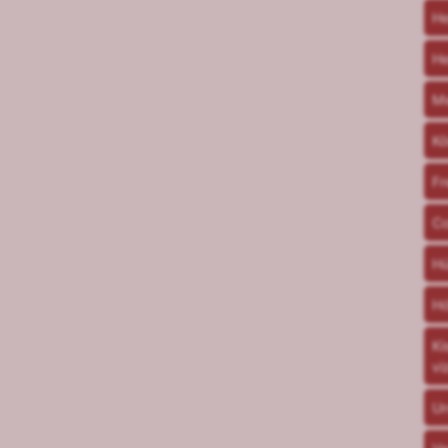
He
He
Me
Kö
Fr
Co
Hú
Hó
Ki
vi
Ur