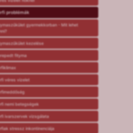
res vizelet nőknél
rfi problémák
tymaszűkület gyermekkorban - Mit lehet
nni?
tymaszűkület kezelése
repedt fityma
rfiklimax
rfi véres vizelet
rfimeddőség
rfi nemi betegségek
rfi ivarszervek vizsgálata
rfiak stressz inkontinenciája