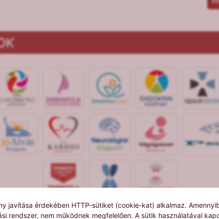
Ve
OK
jó
Alvás
Központ
y javítása érdekében HTTP-sütiket (cookie-kat) alkalmaz. Amennyibe
lási rendszer, nem működnek megfelelően. A sütik használatával kapc