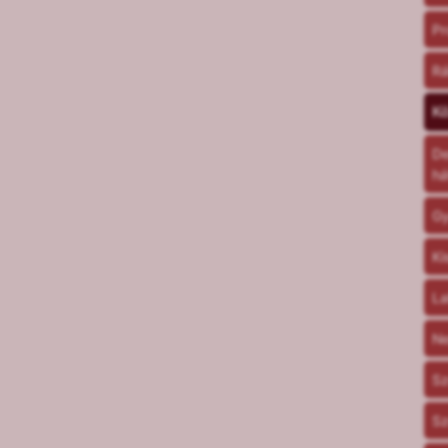
Pr
R
K
De
há
Gy
Ki
La
Ne
Sz
Sz