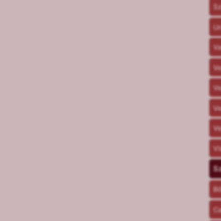
Sz
Ur
Va
V
V
Ve
Ve
Vi
Sz
Bő
Ca