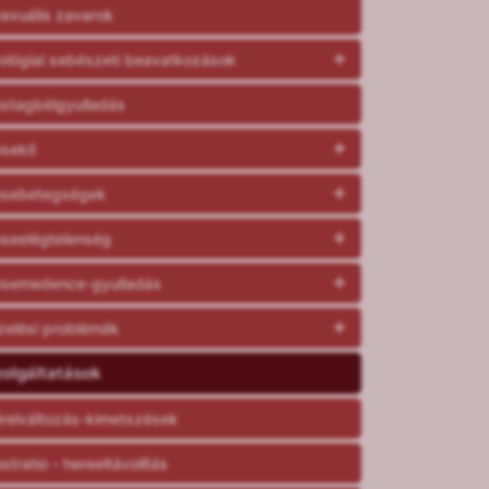
exuális zavarok
ológiai sebészeti beavatkozások
stagbélgyulladás
esekő
esebetegségek
seelégtelenség
semedence-gyulladás
zelési problémák
olgáltatások
relváltozás-kimetszések
stratio - hereeltávolítás