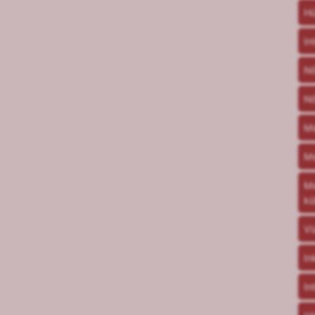
Hü
In
Nő
Nő
M
Mé
Mé
kü
Vi
In
In