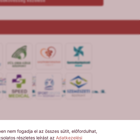
sekövesség kezelése
S
POR
T
O
R
V
OS
I
KÖ
ZPON
T
n nem fogadja el az összes sütit, előfordulhat,
solatos részletes leírást az
Adatkezelési