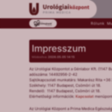
Rólunk
Mu
Impresszum
Módosítva:
2026.05.05 14:15
Az Urológiai Központot a Génlabor Kft. (1147 B
adószáma: 14492956-2-42
Sajtókapcsolati munkatárs: Makarész Rita +36
Székhely: 1147 Budapest, Csömöri út 18.
Rendelő: 1147 Budapest, Csömöri út 18.
Elérhetőségi információk:
Kapcsolat
menüpon
Az Urológiai Központ a Prima Medica Egészség