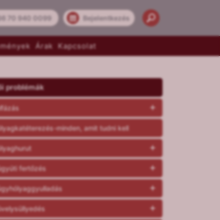
36 70 940 0099
Bejelentkezés
emények
Árak
Kapcsolat
ői problémák
lfázás
lyagkatéterezés-minden, amit tudni kell
lyaghurut
gyúti fertőzés
gyhólyaggyulladás
velysüllyedés