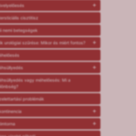
velyelőesés
tersticiális cisztitisz
i nemi betegségek
k urológiai szűrése: Mikor és miért fontos?
éhelőesés
hsüllyedés
hsüllyedés vagy méhelőesés: Mi a
lönbség?
zelettartási problémák
kontinencia
timtorna