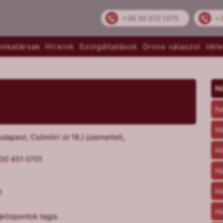
+36 30 512 1375
+
nkatársak
Híreink
Szolgáltatások
Orvos válaszol
Vél
N
Fe
Hó
udapest, Csömöri út 18.) üzemelteti,
Hó
 30 451 0701
Hú
Hú
t
Hü
központok tagja.