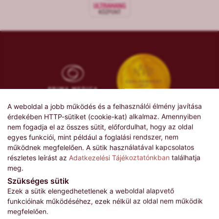
A weboldal a jobb működés és a felhasználói élmény javítása
érdekében HTTP-sütiket (cookie-kat) alkalmaz. Amennyiben
nem fogadja el az összes sütit, előfordulhat, hogy az oldal
egyes funkciói, mint például a foglalási rendszer, nem
működnek megfelelően. A sütik használatával kapcsolatos
részletes leírást az
Adatkezelési Tájékoztatónkban
találhatja
meg.
Adatkezelési tájékoztató
Szükséges sütik
ÁSZF
Ezek a sütik elengedhetetlenek a weboldal alapvető
funkcióinak működéséhez, ezek nélkül az oldal nem működik
Impresszum
megfelelően.