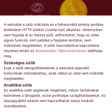
A weboldal a jobb működés és a felhasználói élmény javítása
érdekében HTTP-sütiket (cookie-kat) alkalmaz. Amennyiben
nem fogadja el az összes sütit, előfordulhat, hogy az oldal
egyes funkciói, mint például a foglalási rendszer, nem
működnek megfelelően. A sütik használatával kapcsolatos
részletes leírást az
Adatkezelési Tájékoztatónkban
találhatja
meg.
Adatkezelési tájékoztató
Szükséges sütik
ÁSZF
Ezek a sütik elengedhetetlenek a weboldal alapvető
funkcióinak működéséhez, ezek nélkül az oldal nem működik
Impresszum
megfelelően.
Adatvédelmi nyilatkozat
Analitikai sütik
Az analitikai sütik segítenek megérteni, milyen tartalmakat
kedvelnek a látogatók, ezzel javíthatjuk szolgáltatásainkat. Az
Az oldalon feltüntetett árak az ÁFÁ-t tartalmazzák!
összegyűjtött adatok nem kapcsolhatók össze konkrét
A képek a
Shutterstock.com
és a
Canva.com
licence alapján
kerültek felhasználásra.
személyekkel.
Copyright 2026 ©
Prima Medica Egészségközpontok
. Minden