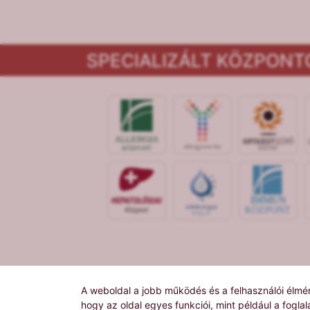
SPECIALIZÁLT KÖZPONT
IMMUN
KÖZPONT
A weboldal a jobb működés és a felhasználói élmén
hogy az oldal egyes funkciói, mint például a fogla