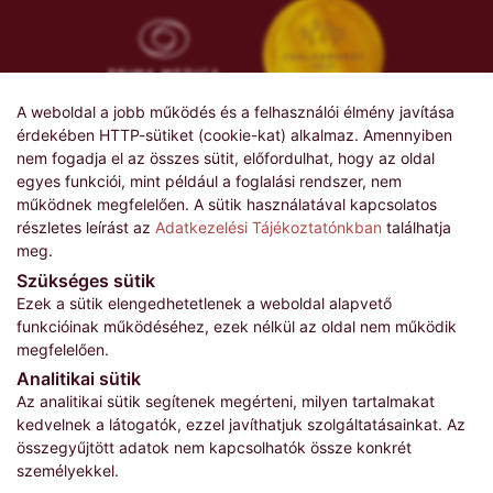
A weboldal a jobb működés és a felhasználói élmény javítása
érdekében HTTP-sütiket (cookie-kat) alkalmaz. Amennyiben
nem fogadja el az összes sütit, előfordulhat, hogy az oldal
egyes funkciói, mint például a foglalási rendszer, nem
működnek megfelelően. A sütik használatával kapcsolatos
részletes leírást az
Adatkezelési Tájékoztatónkban
találhatja
meg.
Adatkezelési tájékoztató
Szükséges sütik
ÁSZF
Ezek a sütik elengedhetetlenek a weboldal alapvető
funkcióinak működéséhez, ezek nélkül az oldal nem működik
Impresszum
megfelelően.
Adatvédelmi nyilatkozat
Analitikai sütik
Az analitikai sütik segítenek megérteni, milyen tartalmakat
kedvelnek a látogatók, ezzel javíthatjuk szolgáltatásainkat. Az
Az oldalon feltüntetett árak az ÁFÁ-t tartalmazzák!
összegyűjtött adatok nem kapcsolhatók össze konkrét
A képek a
Shutterstock.com
és a
Canva.com
licence alapján
kerültek felhasználásra.
személyekkel.
Copyright 2026 ©
Prima Medica Egészségközpontok
. Minden