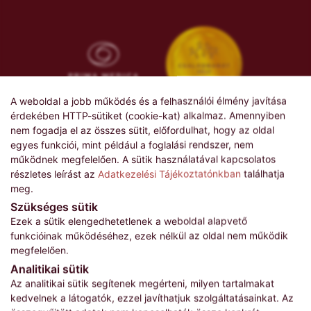
A weboldal a jobb működés és a felhasználói élmény javítása
érdekében HTTP-sütiket (cookie-kat) alkalmaz. Amennyiben
nem fogadja el az összes sütit, előfordulhat, hogy az oldal
egyes funkciói, mint például a foglalási rendszer, nem
működnek megfelelően. A sütik használatával kapcsolatos
részletes leírást az
Adatkezelési Tájékoztatónkban
találhatja
meg.
Adatkezelési tájékoztató
Szükséges sütik
ÁSZF
Ezek a sütik elengedhetetlenek a weboldal alapvető
funkcióinak működéséhez, ezek nélkül az oldal nem működik
Impresszum
megfelelően.
Adatvédelmi nyilatkozat
Analitikai sütik
Az analitikai sütik segítenek megérteni, milyen tartalmakat
kedvelnek a látogatók, ezzel javíthatjuk szolgáltatásainkat. Az
Az oldalon feltüntetett árak az ÁFÁ-t tartalmazzák!