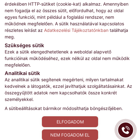
érdekében HTTP-sütiket (cookie-kat) alkalmaz. Amennyiben
nem fogadja el az összes sütit, előfordulhat, hogy az oldal
egyes funkciói, mint például a foglalási rendszer, nem
működnek megfelelően. A sütik használatával kapcsolatos
részletes leírást az
Adatkezelési Tájékoztatónkban
találhatja
meg.
Adatkezelési tájékoztató
Szükséges sütik
ÁSZF
Ezek a sütik elengedhetetlenek a weboldal alapvető
funkcióinak működéséhez, ezek nélkül az oldal nem működik
Impresszum
megfelelően.
Adatvédelmi nyilatkozat
Analitikai sütik
Az analitikai sütik segítenek megérteni, milyen tartalmakat
kedvelnek a látogatók, ezzel javíthatjuk szolgáltatásainkat. Az
Az oldalon feltüntetett árak az ÁFÁ-t tartalmazzák!
összegyűjtött adatok nem kapcsolhatók össze konkrét
A képek a
Shutterstock.com
és a
Canva.com
licence alapján
kerültek felhasználásra.
személyekkel.
Copyright 2026 ©
Prima Medica Egészségközpontok
. Minden
A sütibeállításokat bármikor módosíthatja böngészőjében.
jog fenntartva
Designed by
www.across.hu
, Programed by
Appon
&
György
ELFOGADOM
Nándor
NEM FOGADOM EL