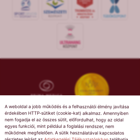
S
POR
T
O
R
V
OS
I
KÖ
ZPON
T
A weboldal a jobb működés és a felhasználói élmény javítása
érdekében HTTP-sütiket (cookie-kat) alkalmaz. Amennyiben
nem fogadja el az összes sütit, előfordulhat, hogy az oldal
egyes funkciói, mint például a foglalási rendszer, nem
működnek megfelelően. A sütik használatával kapcsolatos
részletes leírást az
Adatkezelési Tájékoztatónkban
találhatja