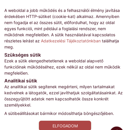
A weboldal a jobb működés és a felhasználói élmény javítása
érdekében HTTP-sütiket (cookie-kat) alkalmaz. Amennyiben
nem fogadja el az összes sütit, előfordulhat, hogy az oldal
egyes funkciói, mint például a foglalási rendszer, nem
működnek megfelelően. A sütik használatával kapcsolatos
részletes leírást az
Adatkezelési Tájékoztatónkban
találhatja
meg.
Adatkezelési tájékoztató
Szükséges sütik
ÁSZF
Ezek a sütik elengedhetetlenek a weboldal alapvető
funkcióinak működéséhez, ezek nélkül az oldal nem működik
Impresszum
megfelelően.
Adatvédelmi nyilatkozat
Analitikai sütik
Az analitikai sütik segítenek megérteni, milyen tartalmakat
kedvelnek a látogatók, ezzel javíthatjuk szolgáltatásainkat. Az
Az oldalon feltüntetett árak az ÁFÁ-t tartalmazzák!
összegyűjtött adatok nem kapcsolhatók össze konkrét
A képek a
Shutterstock.com
és a
Canva.com
licence alapján
kerültek felhasználásra.
személyekkel.
Copyright 2026 ©
Prima Medica Egészségközpontok
. Minden
A sütibeállításokat bármikor módosíthatja böngészőjében.
jog fenntartva
Designed by
www.across.hu
, Programed by
Appon
&
György
ELFOGADOM
Nándor