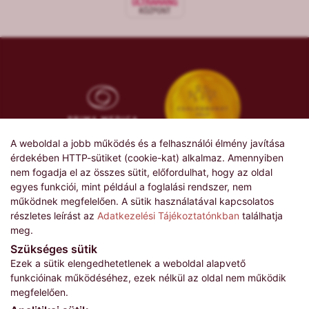
A weboldal a jobb működés és a felhasználói élmény javítása
érdekében HTTP-sütiket (cookie-kat) alkalmaz. Amennyiben
nem fogadja el az összes sütit, előfordulhat, hogy az oldal
egyes funkciói, mint például a foglalási rendszer, nem
működnek megfelelően. A sütik használatával kapcsolatos
részletes leírást az
Adatkezelési Tájékoztatónkban
találhatja
meg.
Adatkezelési tájékoztató
Szükséges sütik
ÁSZF
Ezek a sütik elengedhetetlenek a weboldal alapvető
funkcióinak működéséhez, ezek nélkül az oldal nem működik
Impresszum
megfelelően.
Adatvédelmi nyilatkozat