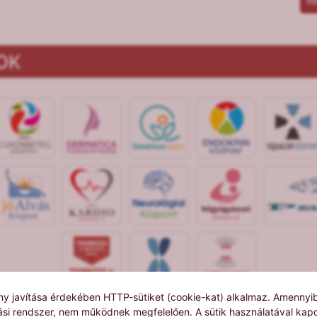
Ve
OK
jó
Alvás
Központ
y javítása érdekében HTTP-sütiket (cookie-kat) alkalmaz. Amennyibe
lási rendszer, nem működnek megfelelően. A sütik használatával kapc