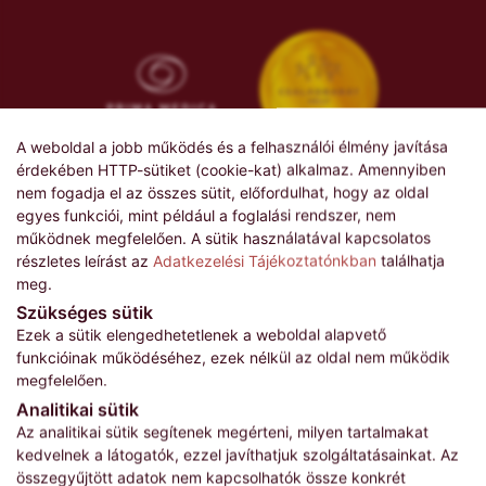
A weboldal a jobb működés és a felhasználói élmény javítása
érdekében HTTP-sütiket (cookie-kat) alkalmaz. Amennyiben
nem fogadja el az összes sütit, előfordulhat, hogy az oldal
egyes funkciói, mint például a foglalási rendszer, nem
működnek megfelelően. A sütik használatával kapcsolatos
részletes leírást az
Adatkezelési Tájékoztatónkban
találhatja
meg.
Adatkezelési tájékoztató
Szükséges sütik
ÁSZF
Ezek a sütik elengedhetetlenek a weboldal alapvető
funkcióinak működéséhez, ezek nélkül az oldal nem működik
Impresszum
megfelelően.
Adatvédelmi nyilatkozat
Analitikai sütik
Az analitikai sütik segítenek megérteni, milyen tartalmakat
kedvelnek a látogatók, ezzel javíthatjuk szolgáltatásainkat. Az
Az oldalon feltüntetett árak az ÁFÁ-t tartalmazzák!
összegyűjtött adatok nem kapcsolhatók össze konkrét
A képek a
Shutterstock.com
és a
Canva.com
licence alapján