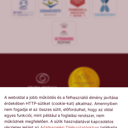
S
POR
T
O
R
V
OS
I
KÖ
ZPON
T
A weboldal a jobb működés és a felhasználói élmény javítása
érdekében HTTP-sütiket (cookie-kat) alkalmaz. Amennyiben
nem fogadja el az összes sütit, előfordulhat, hogy az oldal
egyes funkciói, mint például a foglalási rendszer, nem
működnek megfelelően. A sütik használatával kapcsolatos
részletes leírást az
Adatkezelési Tájékoztatónkban
találhatja