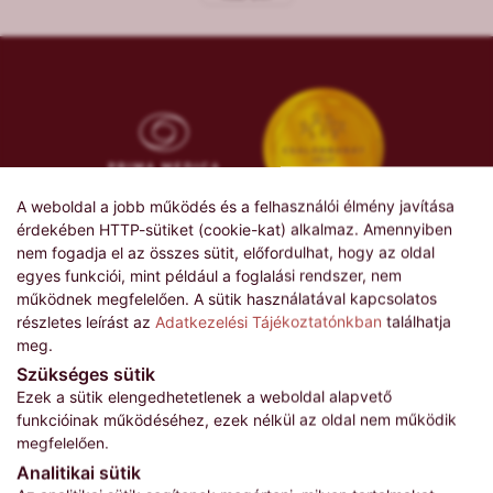
A weboldal a jobb működés és a felhasználói élmény javítása
érdekében HTTP-sütiket (cookie-kat) alkalmaz. Amennyiben
nem fogadja el az összes sütit, előfordulhat, hogy az oldal
egyes funkciói, mint például a foglalási rendszer, nem
működnek megfelelően. A sütik használatával kapcsolatos
részletes leírást az
Adatkezelési Tájékoztatónkban
találhatja
meg.
Adatkezelési tájékoztató
Szükséges sütik
ÁSZF
Ezek a sütik elengedhetetlenek a weboldal alapvető
funkcióinak működéséhez, ezek nélkül az oldal nem működik
Impresszum
megfelelően.
Adatvédelmi nyilatkozat
Analitikai sütik