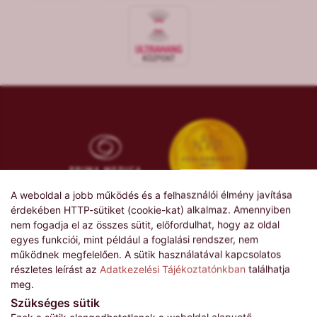
A weboldal a jobb működés és a felhasználói élmény javítása
érdekében HTTP-sütiket (cookie-kat) alkalmaz. Amennyiben
nem fogadja el az összes sütit, előfordulhat, hogy az oldal
egyes funkciói, mint például a foglalási rendszer, nem
működnek megfelelően. A sütik használatával kapcsolatos
részletes leírást az
Adatkezelési Tájékoztatónkban
találhatja
meg.
Adatkezelési tájékoztató
Szükséges sütik
ÁSZF