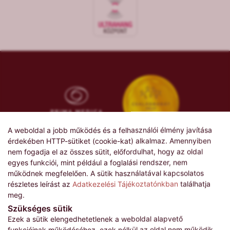
A weboldal a jobb működés és a felhasználói élmény javítása
érdekében HTTP-sütiket (cookie-kat) alkalmaz. Amennyiben
nem fogadja el az összes sütit, előfordulhat, hogy az oldal
egyes funkciói, mint például a foglalási rendszer, nem
működnek megfelelően. A sütik használatával kapcsolatos
részletes leírást az
Adatkezelési Tájékoztatónkban
találhatja
meg.
Adatkezelési tájékoztató
Szükséges sütik
ÁSZF
Ezek a sütik elengedhetetlenek a weboldal alapvető
funkcióinak működéséhez, ezek nélkül az oldal nem működik