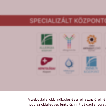
SPECIALIZÁLT KÖZPONT
IMMUN
KÖZPONT
A weboldal a jobb működés és a felhasználói élmén
hogy az oldal egyes funkciói, mint például a fogla