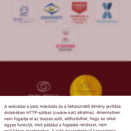
S
POR
T
O
R
V
OS
I
KÖ
ZPON
T
A weboldal a jobb működés és a felhasználói élmény javítása
érdekében HTTP-sütiket (cookie-kat) alkalmaz. Amennyiben
nem fogadja el az összes sütit, előfordulhat, hogy az oldal
egyes funkciói, mint például a foglalási rendszer, nem
működnek megfelelően. A sütik használatával kapcsolatos