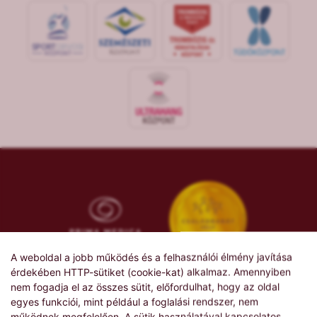
S
POR
T
O
R
V
OS
I
KÖ
ZPON
T
A weboldal a jobb működés és a felhasználói élmény javítása
érdekében HTTP-sütiket (cookie-kat) alkalmaz. Amennyiben
nem fogadja el az összes sütit, előfordulhat, hogy az oldal
egyes funkciói, mint például a foglalási rendszer, nem
működnek megfelelően. A sütik használatával kapcsolatos