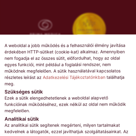
A weboldal a jobb működés és a felhasználói élmény javítása
érdekében HTTP-sütiket (cookie-kat) alkalmaz. Amennyiben
nem fogadja el az összes sütit, előfordulhat, hogy az oldal
egyes funkciói, mint például a foglalási rendszer, nem
működnek megfelelően. A sütik használatával kapcsolatos
részletes leírást az
Adatkezelési Tájékoztatónkban
találhatja
meg.
Adatkezelési tájékoztató
Szükséges sütik
ÁSZF
Ezek a sütik elengedhetetlenek a weboldal alapvető
funkcióinak működéséhez, ezek nélkül az oldal nem működik
Impresszum
megfelelően.
Adatvédelmi nyilatkozat
Analitikai sütik
Az analitikai sütik segítenek megérteni, milyen tartalmakat
kedvelnek a látogatók, ezzel javíthatjuk szolgáltatásainkat. Az
Az oldalon feltüntetett árak az ÁFÁ-t tartalmazzák!