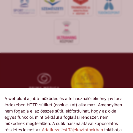
S
POR
T
O
R
V
OS
I
KÖ
ZPON
T
A weboldal a jobb működés és a felhasználói élmény javítása
érdekében HTTP-sütiket (cookie-kat) alkalmaz. Amennyiben
nem fogadja el az összes sütit, előfordulhat, hogy az oldal
egyes funkciói, mint például a foglalási rendszer, nem
működnek megfelelően. A sütik használatával kapcsolatos
részletes leírást az
Adatkezelési Tájékoztatónkban
találhatja