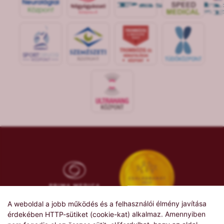
S
POR
T
O
R
V
OS
I
KÖ
ZPON
T
A weboldal a jobb működés és a felhasználói élmény javítása
érdekében HTTP-sütiket (cookie-kat) alkalmaz. Amennyiben