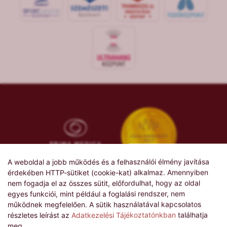
S
POR
T
O
R
V
OS
I
KÖ
ZPON
T
A weboldal a jobb működés és a felhasználói élmény javítása
érdekében HTTP-sütiket (cookie-kat) alkalmaz. Amennyiben
nem fogadja el az összes sütit, előfordulhat, hogy az oldal
egyes funkciói, mint például a foglalási rendszer, nem
működnek megfelelően. A sütik használatával kapcsolatos
részletes leírást az
Adatkezelési Tájékoztatónkban
találhatja
meg.
Adatkezelési tájékoztató