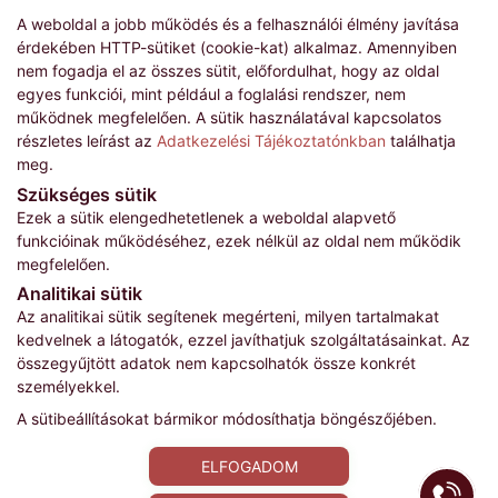
A weboldal a jobb működés és a felhasználói élmény javítása
érdekében HTTP-sütiket (cookie-kat) alkalmaz. Amennyiben
nem fogadja el az összes sütit, előfordulhat, hogy az oldal
egyes funkciói, mint például a foglalási rendszer, nem
működnek megfelelően. A sütik használatával kapcsolatos
részletes leírást az
Adatkezelési Tájékoztatónkban
találhatja
meg.
Adatkezelési tájékoztató
Szükséges sütik
ÁSZF
Ezek a sütik elengedhetetlenek a weboldal alapvető
funkcióinak működéséhez, ezek nélkül az oldal nem működik
Impresszum
megfelelően.
Adatvédelmi nyilatkozat
Analitikai sütik
Az analitikai sütik segítenek megérteni, milyen tartalmakat
kedvelnek a látogatók, ezzel javíthatjuk szolgáltatásainkat. Az
Az oldalon feltüntetett árak az ÁFÁ-t tartalmazzák!
összegyűjtött adatok nem kapcsolhatók össze konkrét
A képek a
Shutterstock.com
és a
Canva.com
licence alapján
kerültek felhasználásra.
személyekkel.
Copyright 2026 ©
Prima Medica Egészségközpontok
. Minden
A sütibeállításokat bármikor módosíthatja böngészőjében.
jog fenntartva
Designed by
www.across.hu
, Programed by
Appon
&
György
ELFOGADOM
Nándor