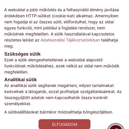
A weboldal a jobb működés és a felhasználói élmény javítása
érdekében HTTP-sütiket (cookie-kat) alkalmaz. Amennyiben
nem fogadja el az összes sütit, előfordulhat, hogy az oldal
egyes funkciói, mint például a foglalási rendszer, nem
működnek megfelelően. A sütik használatával kapcsolatos
részletes leírást az
Adatkezelési Tájékoztatónkban
találhatja
meg.
Adatkezelési tájékoztató
Szükséges sütik
ÁSZF
Ezek a sütik elengedhetetlenek a weboldal alapvető
funkcióinak működéséhez, ezek nélkül az oldal nem működik
Impresszum
megfelelően.
Adatvédelmi nyilatkozat
Analitikai sütik
Az analitikai sütik segítenek megérteni, milyen tartalmakat
kedvelnek a látogatók, ezzel javíthatjuk szolgáltatásainkat. Az
Az oldalon feltüntetett árak az ÁFÁ-t tartalmazzák!
összegyűjtött adatok nem kapcsolhatók össze konkrét
A képek a
Shutterstock.com
és a
Canva.com
licence alapján
kerültek felhasználásra.
személyekkel.
Copyright 2026 ©
Prima Medica Egészségközpontok
. Minden
A sütibeállításokat bármikor módosíthatja böngészőjében.
jog fenntartva
Designed by
www.across.hu
, Programed by
Appon
&
György
ELFOGADOM
Nándor